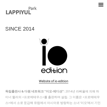
Skip
to
content
SINCE 2014
Lappiyul Park, 라삐율, selected works
Website of io-edition
독립출판사 & 다원 네트워크 “이오-에디션”:
2014년 라삐율에 의해 하
이너 뮐러의 <프로메테우스>를 출판하며 설립. 그 이름은 <프로메테우
스>에서 소로 둔갑해 유럽에서 아시아로 방랑하는 소녀 ‘이오’에서 기인