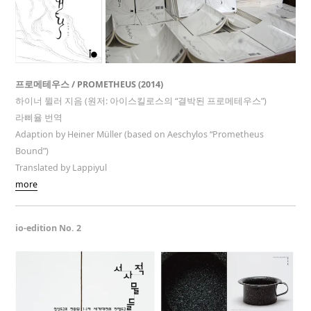
프로메테우스 / PROMETHEUS (2014)
하이너 뮐러 지음 (원저: 아이스킬로스의 “결박된 프로메테우스”)
라삐율 번역
Adaption by Heiner Müller (based on Aeschylos “Prometheus
Bound”)
Translated by Lappiyul
more
io-edition No. 2