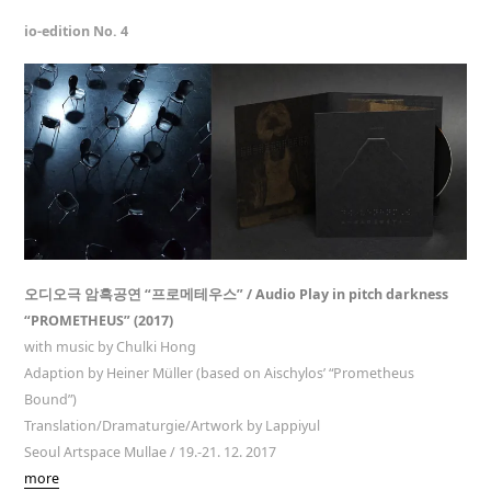
io-edition No. 4
오디오극 암흑공연 “프로메테우스” / Audio Play in pitch darkness
“PROMETHEUS” (2017)
with music by Chulki Hong
Adaption by Heiner Müller (based on Aischylos’ “Prometheus
Bound”)
Translation/Dramaturgie/Artwork by Lappiyul
Seoul Artspace Mullae / 19.-21. 12. 2017
more