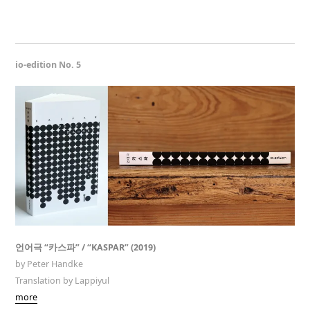
io-edition No. 5
언어극 “카스파” / “KASPAR” (2019)
by Peter Handke
Translation by Lappiyul
more