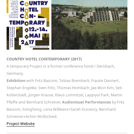
COUNTRY HOTEL CONTEMPORARY (2017)
A temporary Project in a former conference hotel / Dernbach,
Germany.
Exhibition
with Fritz Bascom, Tobias Brembeck, Frauke Dannert,
Stephan Engelke, Sven Fritz, Thomas Hombach, Jae-Won Kim, Seb
Koberstädt, Jürgen Krause, Klaus Lomnitzer, Lappiyul Park, Martin
Pfeifle and Bernhard Schreiner.
Audiovisual Performances
by Fritz
Bascom, SsingSsing, Lena Willikens+Sarah Sczcesny, Bernhard
Schreiner+Achim Wollscheid.
Project-Website