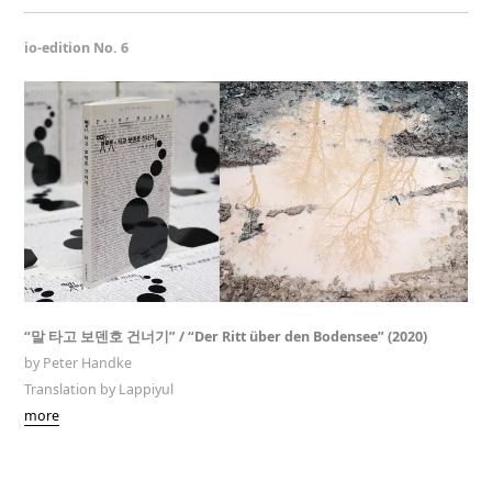
io-edition No. 6
“말 타고 보덴호 건너기” / “Der Ritt über den Bodensee” (2020)
by Peter Handke
Translation by Lappiyul
more