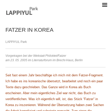
Skip
to
content
FATZER IN KOREA
Lappiyul Park, 라삐율, selected works
LAPPIYUL Park
Vorgetragen bei der Wekstatt Philoktet/Fatzer
am 23. 05. 2005 im Literraturforum im Brecht-Haus, Berlin
Seit fast einem Jahr beschäftige ich mich mit dem Fatzer-Fragment.
Ich habe es ins koreanische übersetzt, bearbeitet und noch ein paar
Texte dazu geschrieben. Das Ganze wird in Korea als Buch
erscheinen. Aber mein eigentliches Ziel war nicht, das Buch zu
veröffentlichen. Was ich eigentlich will, ist, das Stück “Fatzer” in
Korea zu inszenieren. Während der Übersetzung haben zwei Sachen
die Arbeit kompliziert und schwierig gemacht. Zum einen die