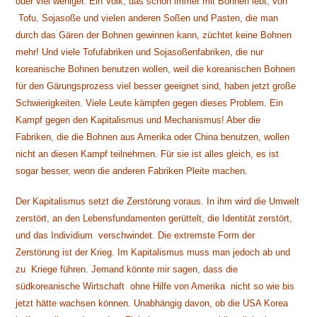
oder viel weniger. Ein Volk, das schon immer mit Bohnen lebt, von
Tofu, Sojasoße und vielen anderen Soßen und Pasten, die man
durch das Gären der Bohnen gewinnen kann, züchtet keine Bohnen
mehr! Und viele Tofufabriken und Sojasoßenfabriken, die nur
koreanische Bohnen benutzen wollen, weil die koreanischen Bohnen
für den Gärungsprozess viel besser geeignet sind, haben jetzt große
Schwierigkeiten. Viele Leute kämpfen gegen dieses Problem. Ein
Kampf gegen den Kapitalismus und Mechanismus! Aber die
Fabriken, die die Bohnen aus Amerika oder China benutzen, wollen
nicht an diesen Kampf teilnehmen. Für sie ist alles gleich, es ist
sogar besser, wenn die anderen Fabriken Pleite machen.
Der Kapitalismus setzt die Zerstörung voraus. In ihm wird die Umwelt
zerstört, an den Lebensfundamenten gerüttelt, die Identität zerstört,
und das Individium verschwindet. Die extremste Form der
Zerstörung ist der Krieg. Im Kapitalismus muss man jedoch ab und
zu Kriege führen. Jemand könnte mir sagen, dass die
südkoreanische Wirtschaft ohne Hilfe von Amerika nicht so wie bis
jetzt hätte wachsen können. Unabhängig davon, ob die USA Korea