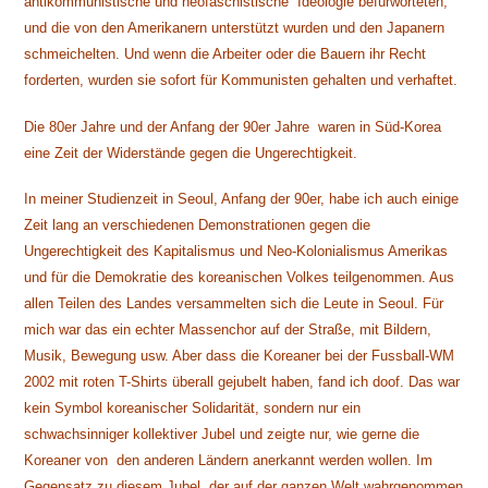
antikommunistische und neofaschistische Ideologie befürworteten,
und die von den Amerikanern unterstützt wurden und den Japanern
schmeichelten. Und wenn die Arbeiter oder die Bauern ihr Recht
forderten, wurden sie sofort für Kommunisten gehalten und verhaftet.
Die 80er Jahre und der Anfang der 90er Jahre waren in Süd-Korea
eine Zeit der Widerstände gegen die Ungerechtigkeit.
In meiner Studienzeit in Seoul, Anfang der 90er, habe ich auch einige
Zeit lang an verschiedenen Demonstrationen gegen die
Ungerechtigkeit des Kapitalismus und Neo-Kolonialismus Amerikas
und für die Demokratie des koreanischen Volkes teilgenommen. Aus
allen Teilen des Landes versammelten sich die Leute in Seoul. Für
mich war das ein echter Massenchor auf der Straße, mit Bildern,
Musik, Bewegung usw. Aber dass die Koreaner bei der Fussball-WM
2002 mit roten T-Shirts überall gejubelt haben, fand ich doof. Das war
kein Symbol koreanischer Solidarität, sondern nur ein
schwachsinniger kollektiver Jubel und zeigte nur, wie gerne die
Koreaner von den anderen Ländern anerkannt werden wollen. Im
Gegensatz zu diesem Jubel, der auf der ganzen Welt wahrgenommen