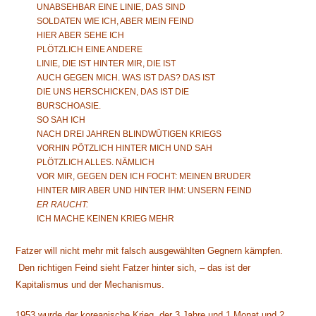
UNABSEHBAR EINE LINIE, DAS SIND
SOLDATEN WIE ICH, ABER MEIN FEIND
HIER ABER SEHE ICH
PLÖTZLICH EINE ANDERE
LINIE, DIE IST HINTER MIR, DIE IST
AUCH GEGEN MICH. WAS IST DAS? DAS IST
DIE UNS HERSCHICKEN, DAS IST DIE
BURSCHOASIE.
SO SAH ICH
NACH DREI JAHREN BLINDWÜTIGEN KRIEGS
VORHIN PÖTZLICH HINTER MICH UND SAH
PLÖTZLICH ALLES. NÄMLICH
VOR MIR, GEGEN DEN ICH FOCHT: MEINEN BRUDER
HINTER MIR ABER UND HINTER IHM: UNSERN FEIND
ER RAUCHT:
ICH MACHE KEINEN KRIEG MEHR
Fatzer will nicht mehr mit falsch ausgewählten Gegnern kämpfen.
Den richtigen Feind sieht Fatzer hinter sich, – das ist der
Kapitalismus und der Mechanismus.
1953 wurde der koreanische Krieg, der 3 Jahre und 1 Monat und 2