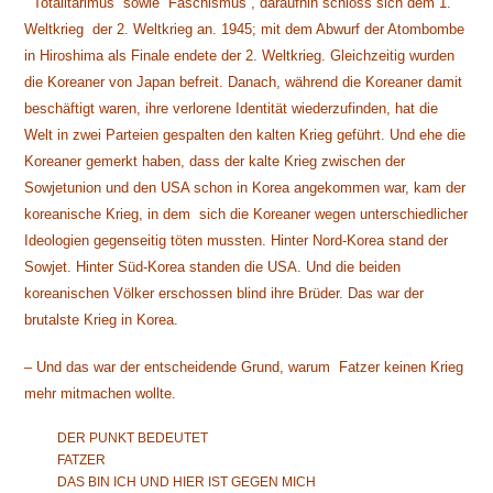
“Totalitarimus” sowie “Faschismus”, daraufhin schloss sich dem 1.
Weltkrieg der 2. Weltkrieg an. 1945; mit dem Abwurf der Atombombe
in Hiroshima als Finale endete der 2. Weltkrieg. Gleichzeitig wurden
die Koreaner von Japan befreit. Danach, während die Koreaner damit
beschäftigt waren, ihre verlorene Identität wiederzufinden, hat die
Welt in zwei Parteien gespalten den kalten Krieg geführt. Und ehe die
Koreaner gemerkt haben, dass der kalte Krieg zwischen der
Sowjetunion und den USA schon in Korea angekommen war, kam der
koreanische Krieg, in dem sich die Koreaner wegen unterschiedlicher
Ideologien gegenseitig töten mussten. Hinter Nord-Korea stand der
Sowjet. Hinter Süd-Korea standen die USA. Und die beiden
koreanischen Völker erschossen blind ihre Brüder. Das war der
brutalste Krieg in Korea.
– Und das war der entscheidende Grund, warum Fatzer keinen Krieg
mehr mitmachen wollte.
DER PUNKT BEDEUTET
FATZER
DAS BIN ICH UND HIER IST GEGEN MICH