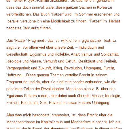
es meiner Projekt-Familie anzubieten. So dachte ich irgendwann,
dass das doch sinnvoll wäre, diese ganzen Sachen in Korea zu
veröffentlichen. Das Buch “Fatzer” wird im Sommer erscheinen und
parallel versuche ich eine Möglichkeit zu finden, “Fatzer” im Herbst
nächstes Jahr aufzuführen.
Das “Fatzer”-Fragment : das ist wirklich ein gigantischer Text. Er
sagt viel, vor allem viel über unsere Zeit. – Individuum und
Gesellschaft, Egoismus und Kollektiv, Anarchismus und Solidarität,
Ideologie und Masse, Vernunft und Gefühl, Besitzlust und Freiheit,
Vergangenheit und Zukunft, Krieg, Revolution, Untergang, Furcht,
Hoffnung… Diese ganzen Themen verteilte Brecht in seinem
Fragment da und da, aber sie sind miteinander verbunden, wie die
geheimen Zellen der Revolutionäre. Man kann also z. B. über den
Egoismus Fatzers reden, aber dabei auch über die Masse, Ideologie,
Freiheit, Besitzlust, Sex, Revolution sowie Fatzers Untergang.
Aber was mich besonders interessiert, ist, dass Brecht über die
Menschenmasse im Kapitalismus und Mechanismus spricht. Ich als
Mensch, der in Seoul, der Hauptstadt von Südkorea, in dieser großen