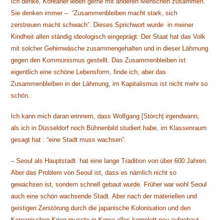
Ich denke, Koreaner leben gerne mit anderen Menschen zusammen.
Sie denken immer – “Zusammenbleiben macht stark, sich
zerstreuen macht schwach”. Dieses Sprichwort wurde in meiner
Kindheit allen ständig ideologisch eingeprägt. Der Staat hat das Volk
mit solcher Gehirnwäsche zusammengehalten und in dieser Lähmung
gegen den Kommunismus gestellt. Das Zusammenbleiben ist
eigentlich eine schöne Lebensform, finde ich, aber das
Zusammenbleiben in der Lähmung, im Kapitalismus ist nicht mehr so
schön.
Ich kann mich daran erinnern, dass Wolfgang [Storch| irgendwann,
als ich in Düsseldorf noch Bühnenbild studiert habe, im Klassenraum
gesagt hat : “eine Stadt muss wachsen”.
– Seoul als Hauptstadt hat eine lange Tradition von über 600 Jahren.
Aber das Problem von Seoul ist, dass es nämlich nicht so
gewachsen ist, sondern schnell gebaut wurde. Früher war wohl Seoul
auch eine schön wachsende Stadt. Aber nach der materiellen und
geistigen Zerstörung durch die japanische Kolonisation und den
Koreanischen Krieg musste in Korea alles komplett neu aufgebaut