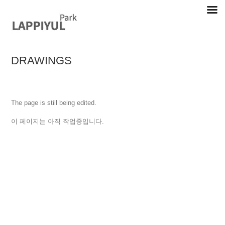
Skip
to
content
DRAWINGS
Lappiyul Park, 라삐율, selected works
The page is still being edited.
이 페이지는 아직 작업중입니다.