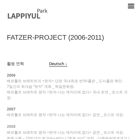
Skip
to
content
FATZER-PROJECT (2006-2011)
Lappiyul Park, 라삐율, selected works
활동 연혁
Deutsch ↓
2006
베르톨트 브레히트의 <팟저> 단편 국내최초 번역/출판 _ 도서출판 북인.
7일간의 워크숍 “팟저” 개최 _ 독일문화원.
베르톨트 브레히트 원작 <팟저-나는 제자리에 없다> 국내 초연 _ 포스트 극
장.
2007
베르톨트 브레히트 원작 <팟저-나는 제자리에 없다> 공연 _ 포스트 극장.
2008
베르톨트 브레히트 원작 <팟저-나는 제자리에 없다> 공연 _ 포스트 극장.
한독교류 – 10일간의 워크숍+세미나 “주운 아이” 개최 _ 다원예술매개공간 /