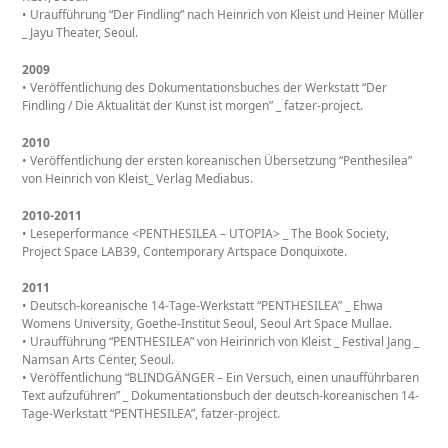
• Uraufführung “Der Findling” nach Heinrich von Kleist und Heiner Müller
_ Jayu Theater, Seoul.
2009
• Veröffentlichung des Dokumentationsbuches der Werkstatt “Der
Findling / Die Aktualität der Kunst ist morgen” _ fatzer-project.
2010
• Veröffentlichung der ersten koreanischen Übersetzung “Penthesilea”
von Heinrich von Kleist_ Verlag Mediabus.
2010-2011
• Leseperformance <PENTHESILEA – UTOPIA> _ The Book Society,
Project Space LAB39, Contemporary Artspace Donquixote.
2011
• Deutsch-koreanische 14-Tage-Werkstatt “PENTHESILEA” _ Ehwa
Womens University, Goethe-Institut Seoul, Seoul Art Space Mullae.
• Uraufführung “PENTHESILEA” von Heirinrich von Kleist _ Festival Jang _
Namsan Arts Center, Seoul.
• Veröffentlichung “BLINDGÄNGER – Ein Versuch, einen unaufführbaren
Text aufzuführen” _ Dokumentationsbuch der deutsch-koreanischen 14-
Tage-Werkstatt “PENTHESILEA”, fatzer-project.