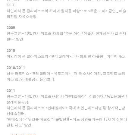
KGIT.
하인리히 폰 클라이스트와 하이너 뮐러를 바탕으로 <주운 고아> 공연 _ 예술
의전당 자유소극장.
2009
한독교류 – 10일간의 워크숍 자료집 “주운 아이 / 예술의 현재성은 내일 존재
한다” 발간.
2010
하인리히 폰 클라이스트의 <펜테질레아> 국내최초 번역/출판 _ 미디어버스.
2010/2011
낭독 퍼포먼스 <펜테질레아 – 유토피아> _ 더 북 소사이어티, 프로젝트 스페
이스 랩39, 예술공간 돈키호테.
2011
한독교류 – 14일간의 워크숍+세미나 “펜테질레아” _ 이화여대 / 독일문화원 /
문래예술공장.
하인리히 폰 클라이스트 <펜테질레아> 국내 초연 _ 페스티벌 場 참가작 _ 남
산예술센터.
“펜테질레아” 워크숍 자료집 “ll:불발탄:ll – 어느 상연불가능한 TEXT의 상연에
관한 시도” 발간.